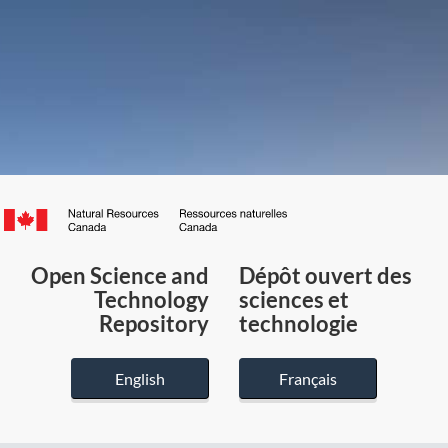
Canada.ca
/
Gouvernement
Open Science and
Dépôt ouvert des
du
Technology
sciences et
Canada
Repository
technologie
English
Français