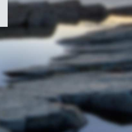
/
Symbole
du
gouvernement
du
Canada