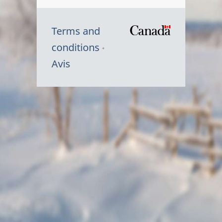
Terms and
/
conditions
Symbole
Avis
du
gouvernem
du
Canada