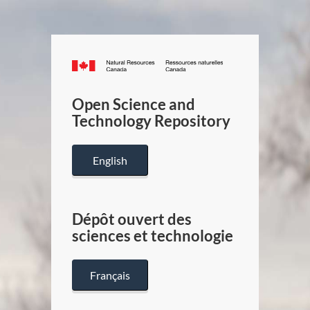
Canada.ca
/
Gouverneme
Open Science and
du
Technology Repository
Canada
English
Dépôt ouvert des
sciences et technologie
Français