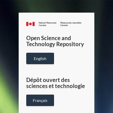
Canada.ca
/
Gouverneme
Open Science and
du
Technology Repository
Canada
English
Dépôt ouvert des
sciences et technologie
Français