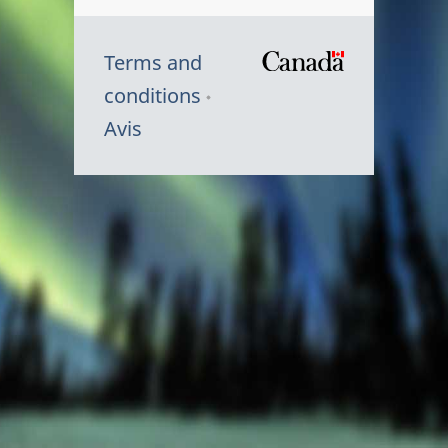
Terms and
/
conditions
Symbole
Avis
du
gouvernem
du
Canada