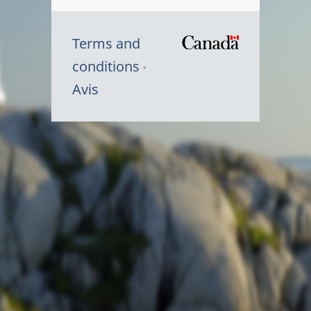
Terms and
/
conditions
Symbole
Avis
du
gouvernem
du
Canada