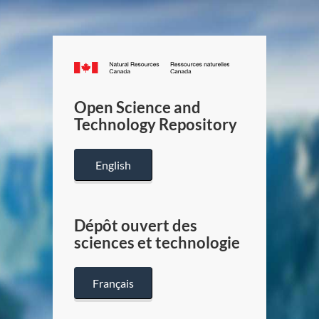
Canada.ca
/
Gouverneme
Open Science and
du
Technology Repository
Canada
English
Dépôt ouvert des
sciences et technologie
Français