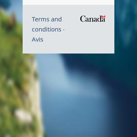
Terms and
/
conditions
Symbole
Avis
du
gouvernem
du
Canada