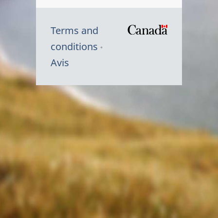
Terms and
/
conditions
Symbole
Avis
du
gouvernem
du
Canada