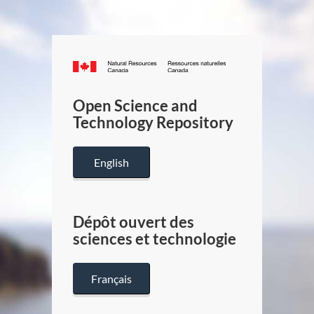
Canada.ca
/
Gouverneme
Open Science and
du
Technology Repository
Canada
English
Dépôt ouvert des
sciences et technologie
Français