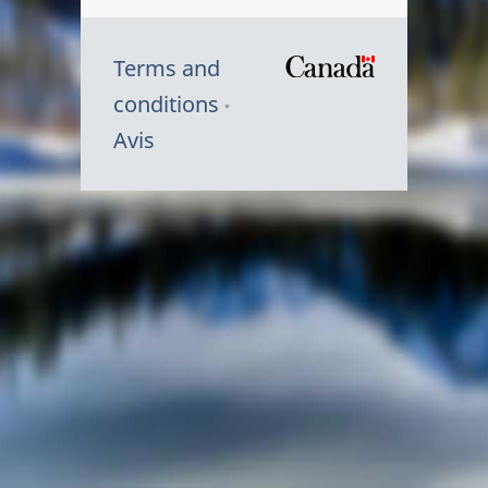
Terms and
/
conditions
Symbole
Avis
du
gouvernem
du
Canada