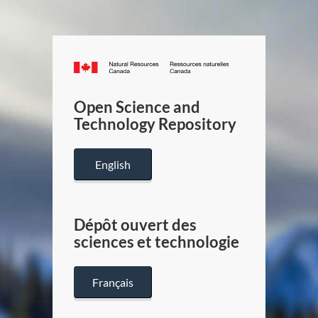
Canada.ca
/
Gouverneme
Open Science and
du
Technology Repository
Canada
English
Dépôt ouvert des
sciences et technologie
Français