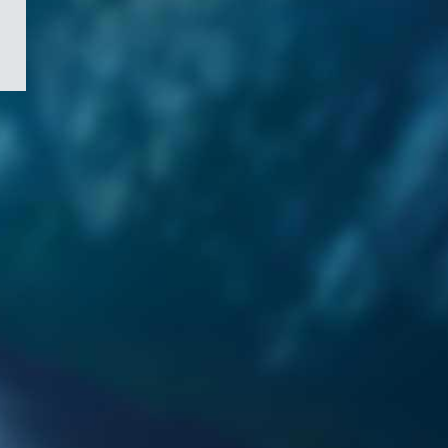
/
Symbole
du
gouvernement
du
Canada