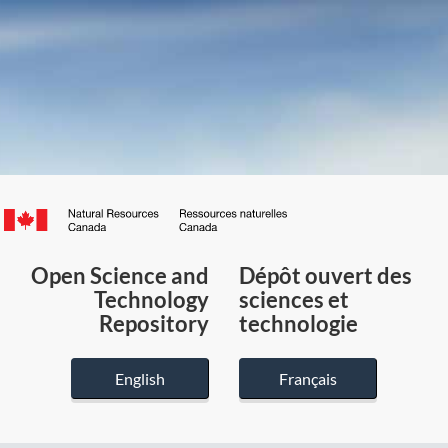
Canada.ca
/
Gouvernement
Open Science and
Dépôt ouvert des
du
Technology
sciences et
Canada
Repository
technologie
English
Français