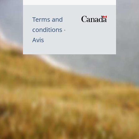
Terms and
/
conditions
Symbole
Avis
du
gouvernem
du
Canada