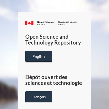
Canada.ca
/
Gouverneme
Open Science and
du
Technology Repository
Canada
English
Dépôt ouvert des
sciences et technologie
Français