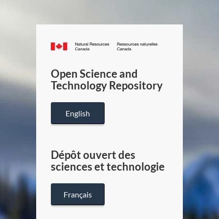
Canada.ca
/
Gouverneme
Open Science and
du
Technology Repository
Canada
English
Dépôt ouvert des
sciences et technologie
Français