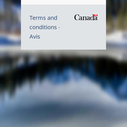
Terms and
/
conditions
Symbole
Avis
du
gouvernem
du
Canada