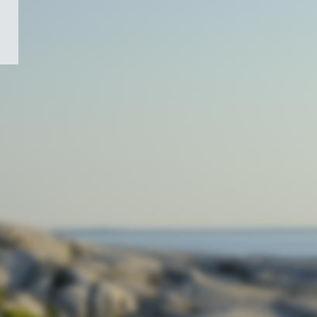
/
Symbole
du
gouvernement
du
Canada