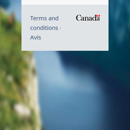
Terms and
/
conditions
Symbole
Avis
du
gouvernem
du
Canada