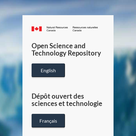
Canada.ca
/
Gouverneme
Open Science and
du
Technology Repository
Canada
English
Dépôt ouvert des
sciences et technologie
Français