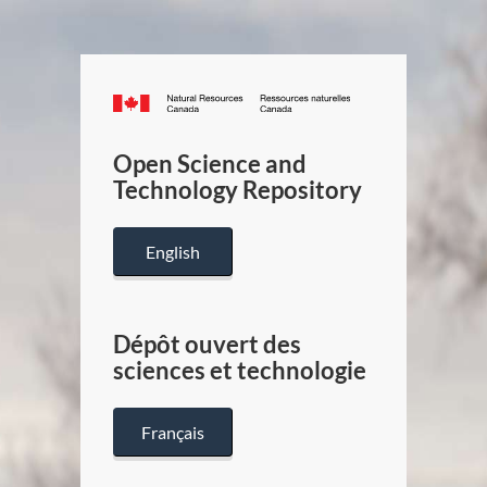
Canada.ca
/
Gouverneme
Open Science and
du
Technology Repository
Canada
English
Dépôt ouvert des
sciences et technologie
Français