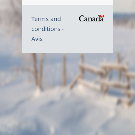
Terms and
/
conditions
Symbole
Avis
du
gouvernem
du
Canada