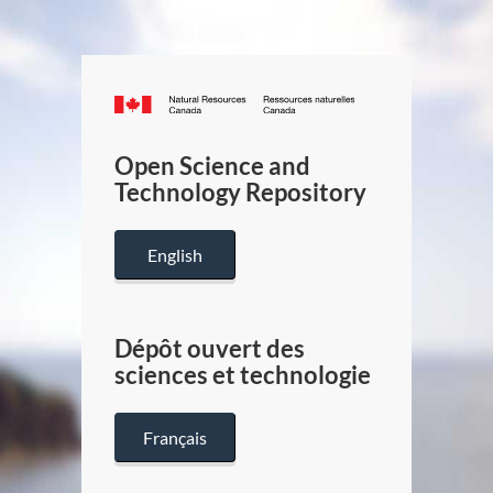
Canada.ca
/
Gouverneme
Open Science and
du
Technology Repository
Canada
English
Dépôt ouvert des
sciences et technologie
Français