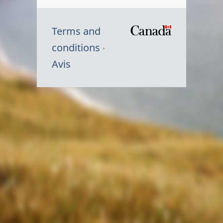
Terms and
/
conditions
Symbole
Avis
du
gouvernem
du
Canada