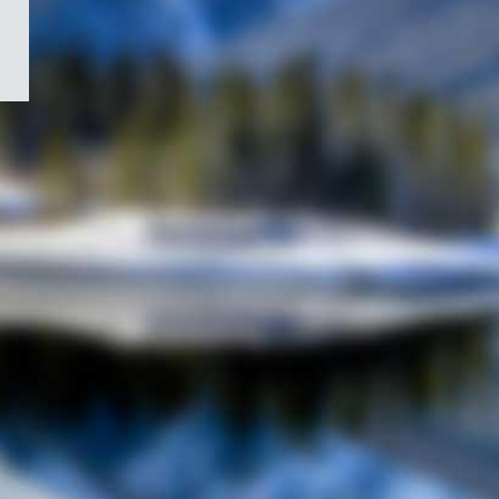
/
Symbole
du
gouvernement
du
Canada