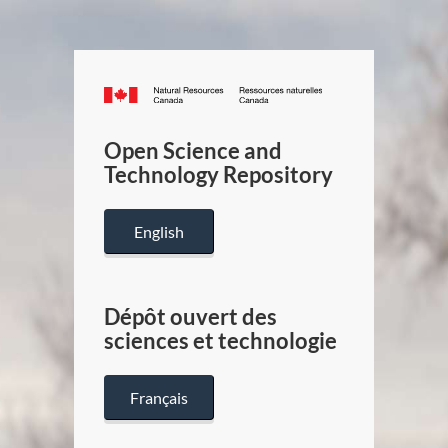
Canada.ca
/
Gouverneme
Open Science and
du
Technology Repository
Canada
English
Dépôt ouvert des
sciences et technologie
Français