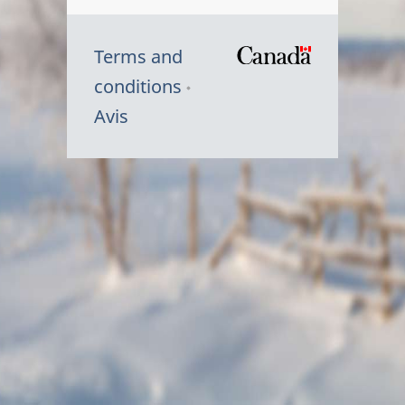
Terms and
/
conditions
Symbole
Avis
du
gouvernem
du
Canada