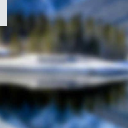
/
Symbole
du
gouvernement
du
Canada