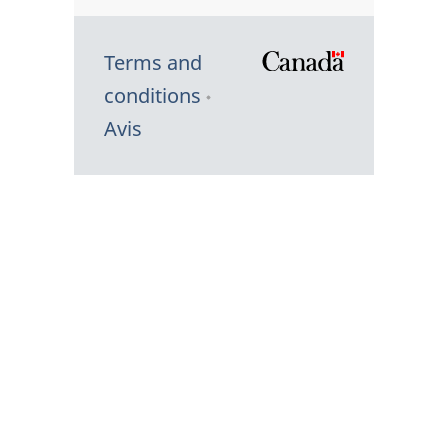
Terms and
/
conditions
Symbole
Avis
du
gouvernem
du
Canada