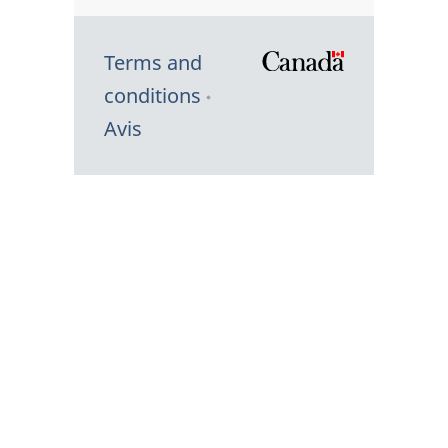
Terms and
/
conditions
Symbole
Avis
du
gouvernem
du
Canada