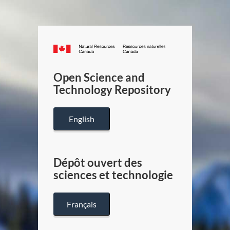
Canada.ca
/
Gouverneme
Open Science and
du
Technology Repository
Canada
English
Dépôt ouvert des
sciences et technologie
Français