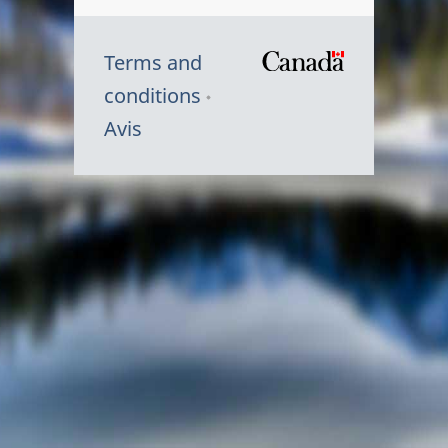
Terms and
/
conditions
Symbole
Avis
du
gouvernem
du
Canada