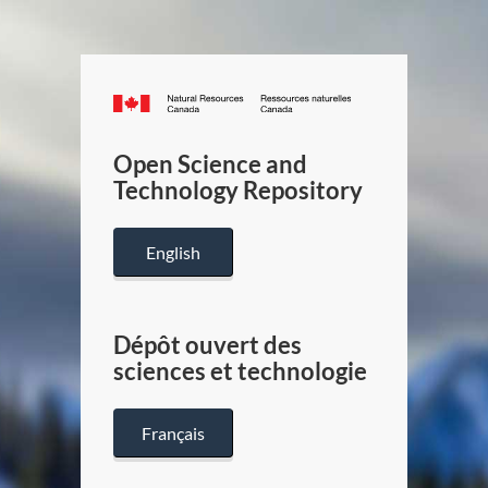
Canada.ca
/
Gouverneme
Open Science and
du
Technology Repository
Canada
English
Dépôt ouvert des
sciences et technologie
Français