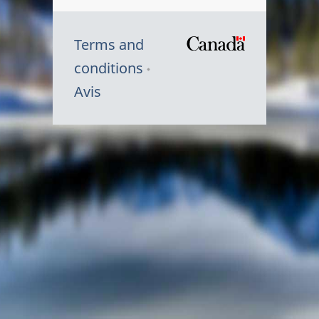
Terms and
/
conditions
Symbole
Avis
du
gouvernem
du
Canada