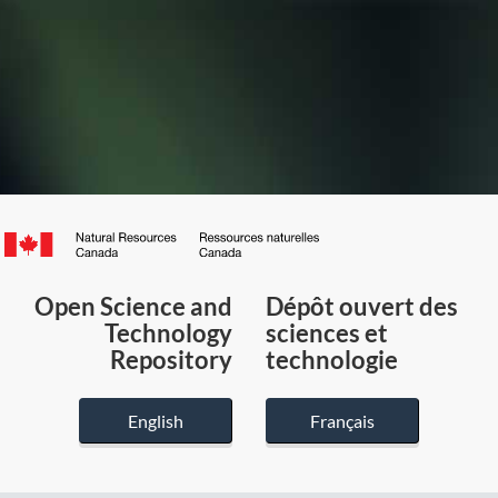
Canada.ca
/
Gouvernement
Open Science and
Dépôt ouvert des
du
Technology
sciences et
Canada
Repository
technologie
English
Français