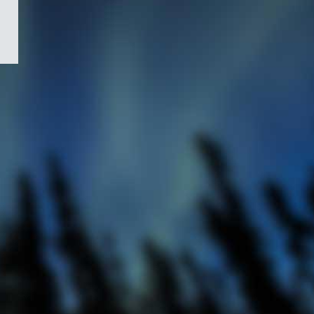
/
Symbole
du
gouvernement
du
Canada