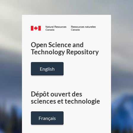
Canada.ca
/
Gouverneme
Open Science and
du
Technology Repository
Canada
English
Dépôt ouvert des
sciences et technologie
Français