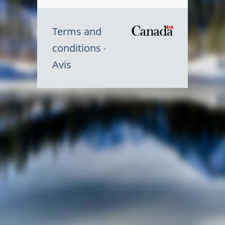
Terms and
/
conditions
Symbole
Avis
du
gouvernem
du
Canada