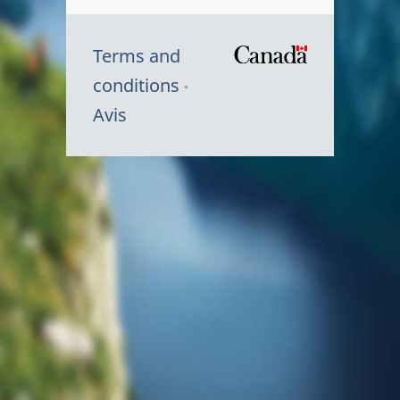
Terms and
/
conditions
Symbole
Avis
du
gouvernem
du
Canada