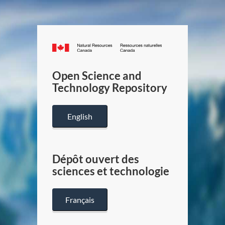
Canada.ca
/
Gouverneme
Open Science and
du
Technology Repository
Canada
English
Dépôt ouvert des
sciences et technologie
Français