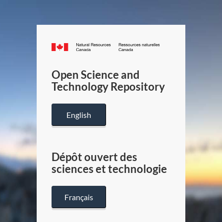
Canada.ca
/
Gouverneme
Open Science and
du
Technology Repository
Canada
English
Dépôt ouvert des
sciences et technologie
Français