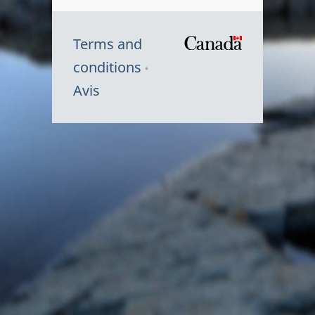
Terms and
/
conditions
Symbole
Avis
du
gouvernem
du
Canada