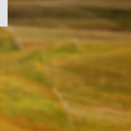
/
Symbole
du
gouvernement
du
Canada