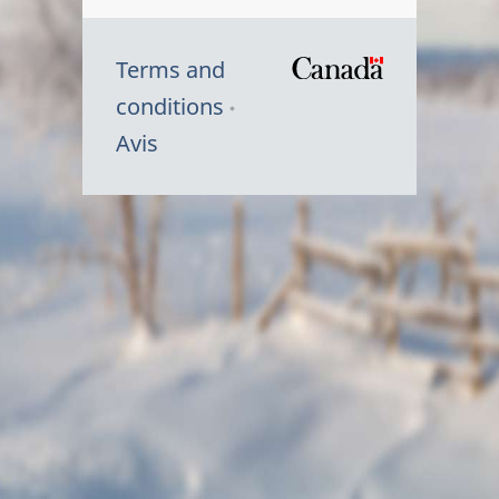
Terms and
/
conditions
Symbole
Avis
du
gouvernem
du
Canada