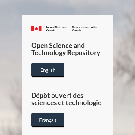
Canada.ca
/
Gouverneme
Open Science and
du
Technology Repository
Canada
English
Dépôt ouvert des
sciences et technologie
Français