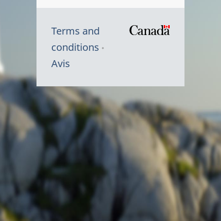
Terms and
/
conditions
Symbole
Avis
du
gouvernem
du
Canada