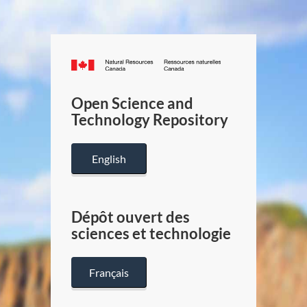
Canada.ca
/
Gouverneme
Open Science and
du
Technology Repository
Canada
English
Dépôt ouvert des
sciences et technologie
Français