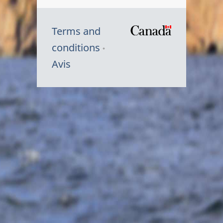
Terms and
/
conditions
Symbole
Avis
du
gouvernem
du
Canada