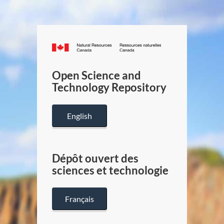
Canada.ca
/
Gouverneme
Open Science and
du
Technology Repository
Canada
English
Dépôt ouvert des
sciences et technologie
Français