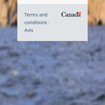
Terms and
/
conditions
Symbole
Avis
du
gouvernem
du
Canada