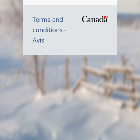
Terms and
/
conditions
Symbole
Avis
du
gouvernem
du
Canada