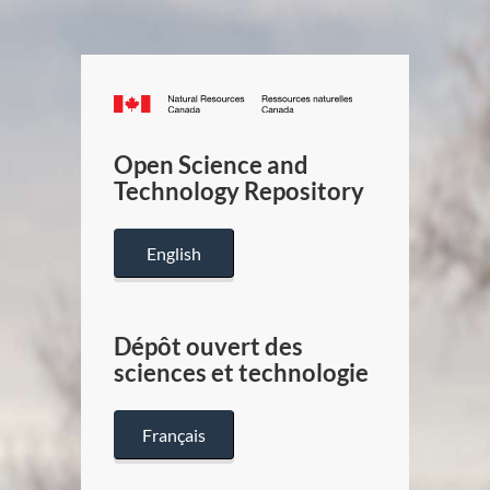
Canada.ca
/
Gouverneme
Open Science and
du
Technology Repository
Canada
English
Dépôt ouvert des
sciences et technologie
Français