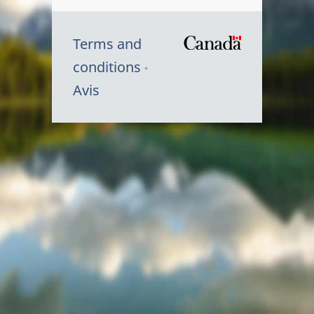
Terms and
/
conditions
Symbole
Avis
du
gouvernem
du
Canada