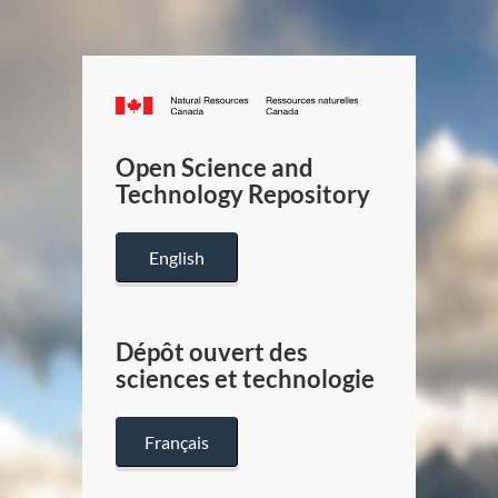
Canada.ca
/
Gouverneme
Open Science and
du
Technology Repository
Canada
English
Dépôt ouvert des
sciences et technologie
Français