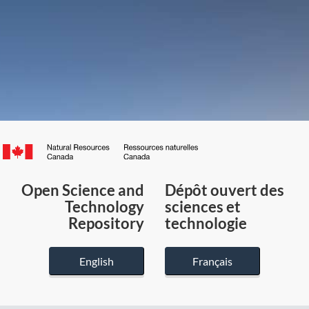
Canada.ca
/
Gouvernement
Open Science and
Dépôt ouvert des
du
Technology
sciences et
Canada
Repository
technologie
English
Français