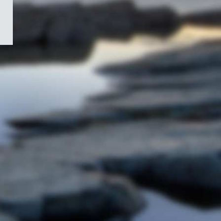
/
Symbole
du
gouvernement
du
Canada