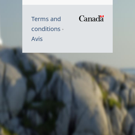
Terms and
/
conditions
Symbole
Avis
du
gouvernem
du
Canada