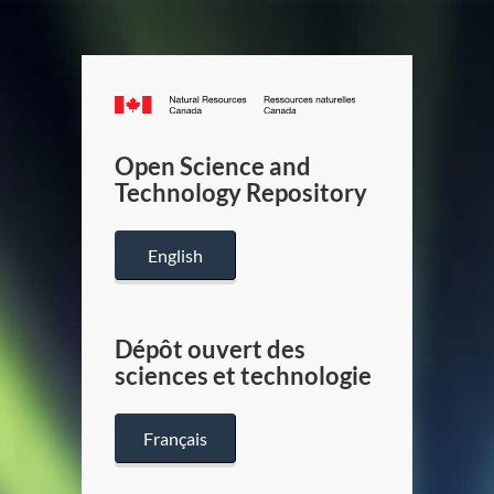
Canada.ca
/
Gouverneme
Open Science and
du
Technology Repository
Canada
English
Dépôt ouvert des
sciences et technologie
Français