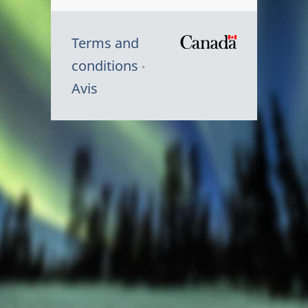
Terms and
/
conditions
Symbole
Avis
du
gouvernem
du
Canada