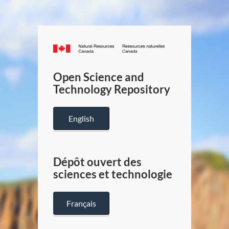
Canada.ca
/
Gouverneme
Open Science and
du
Technology Repository
Canada
English
Dépôt ouvert des
sciences et technologie
Français