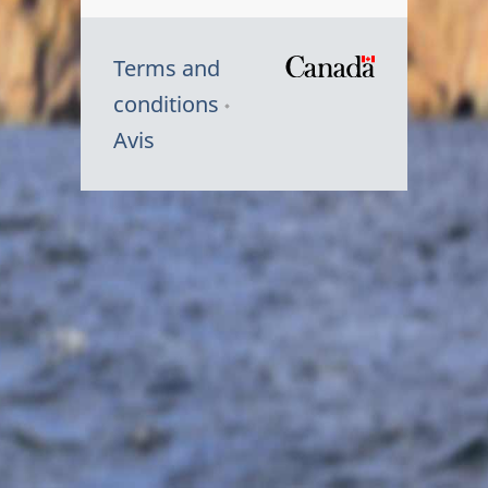
Terms and
/
conditions
Symbole
Avis
du
gouvernem
du
Canada