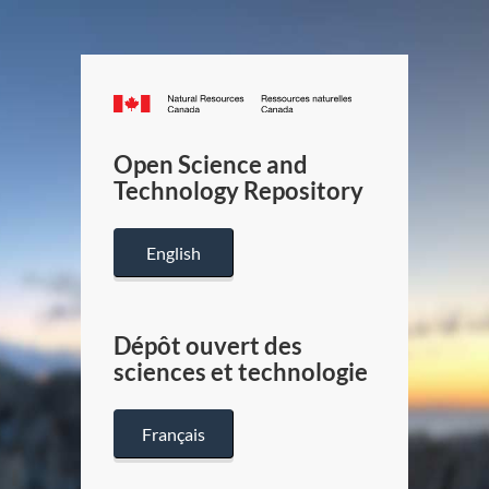
Canada.ca
/
Gouverneme
Open Science and
du
Technology Repository
Canada
English
Dépôt ouvert des
sciences et technologie
Français