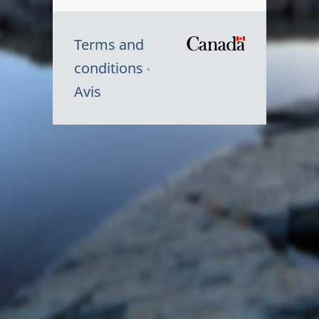
Terms and
/
conditions
Symbole
Avis
du
gouvernem
du
Canada