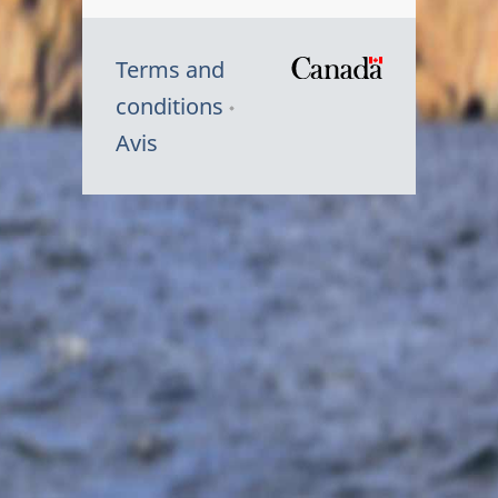
Terms and
/
conditions
Symbole
Avis
du
gouvernem
du
Canada