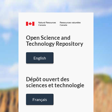
Canada.ca
/
Gouverneme
Open Science and
du
Technology Repository
Canada
English
Dépôt ouvert des
sciences et technologie
Français