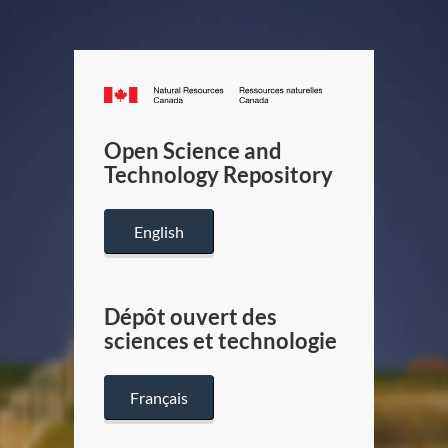
Canada.ca
/
Gouverneme
Open Science and
du
Technology Repository
Canada
English
Dépôt ouvert des
sciences et technologie
Français