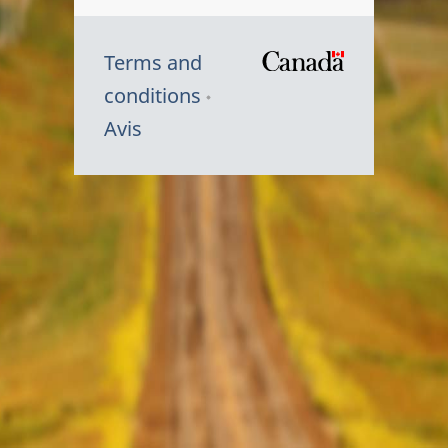
Terms and
/
conditions
Symbole
Avis
du
gouvernem
du
Canada