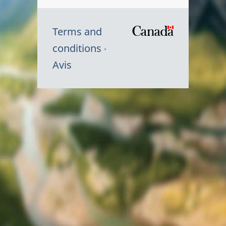
Terms and
/
conditions
Symbole
Avis
du
gouvernem
du
Canada