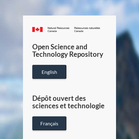
Canada.ca
/
Gouverneme
Open Science and
du
Technology Repository
Canada
English
Dépôt ouvert des
sciences et technologie
Français