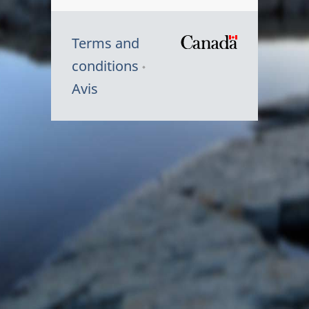
Terms and
/
conditions
Symbole
Avis
du
gouvernem
du
Canada