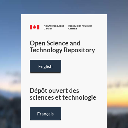
Canada.ca
/
Gouverneme
Open Science and
du
Technology Repository
Canada
English
Dépôt ouvert des
sciences et technologie
Français