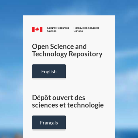
Canada.ca
/
Gouverneme
Open Science and
du
Technology Repository
Canada
English
Dépôt ouvert des
sciences et technologie
Français