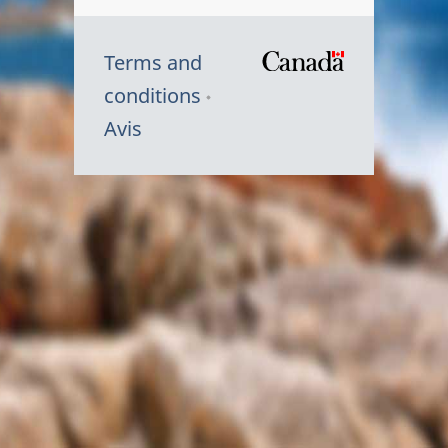
Terms and
/
conditions
Symbole
Avis
du
gouvernem
du
Canada