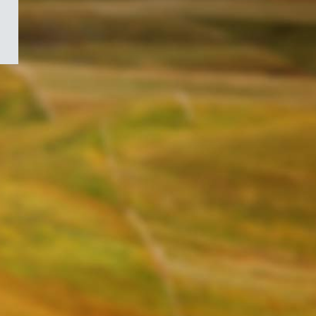
/
Symbole
du
gouvernement
du
Canada