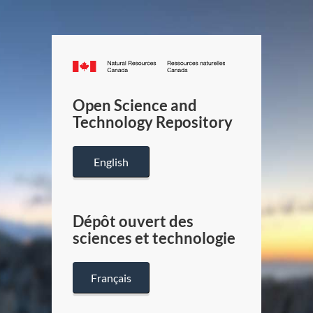
Canada.ca
/
Gouverneme
Open Science and
du
Technology Repository
Canada
English
Dépôt ouvert des
sciences et technologie
Français