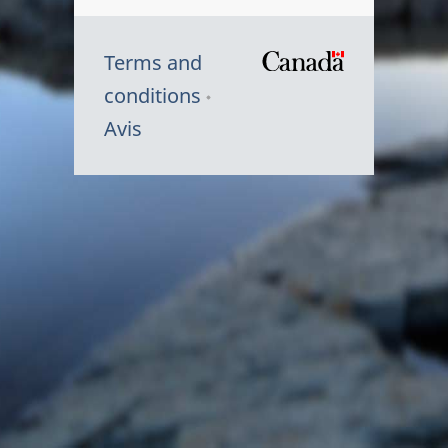
Terms and
/
conditions
Symbole
Avis
du
gouvernem
du
Canada