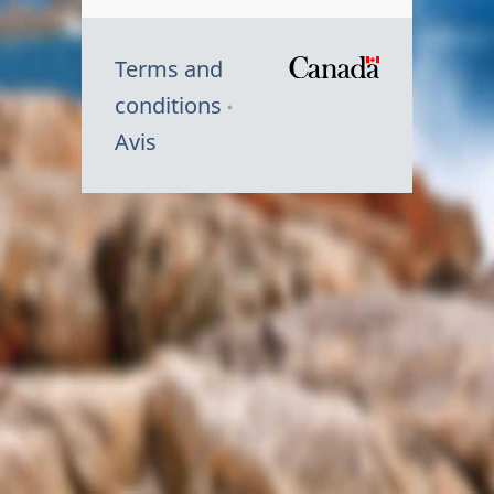
Terms and
/
conditions
Symbole
Avis
du
gouvernem
du
Canada