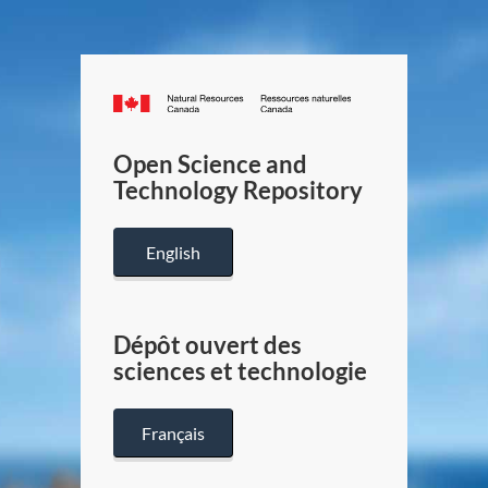
Canada.ca
/
Gouverneme
Open Science and
du
Technology Repository
Canada
English
Dépôt ouvert des
sciences et technologie
Français