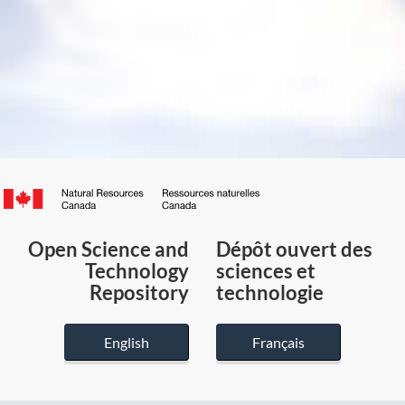
Canada.ca
/
Gouvernement
Open Science and
Dépôt ouvert des
du
Technology
sciences et
Canada
Repository
technologie
English
Français