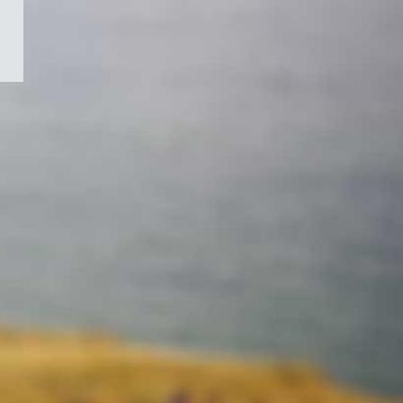
/
Symbole
du
gouvernement
du
Canada