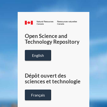
Canada.ca
/
Gouverneme
Open Science and
du
Technology Repository
Canada
English
Dépôt ouvert des
sciences et technologie
Français