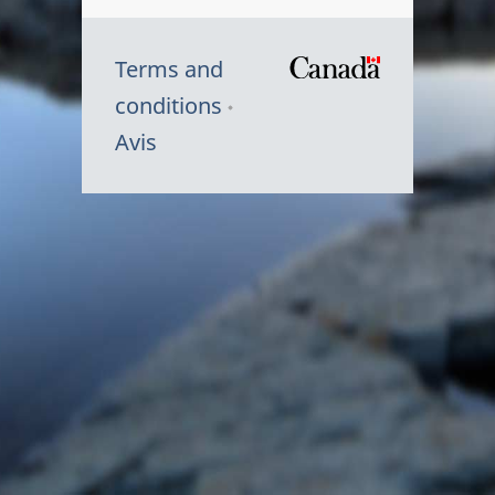
Terms and
/
conditions
Symbole
Avis
du
gouvernem
du
Canada