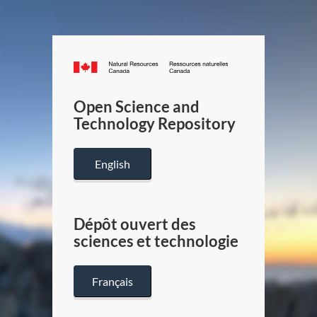
Canada.ca
/
Gouverneme
Open Science and
du
Technology Repository
Canada
English
Dépôt ouvert des
sciences et technologie
Français