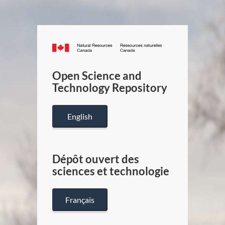
Canada.ca
/
Gouverneme
Open Science and
du
Technology Repository
Canada
English
Dépôt ouvert des
sciences et technologie
Français