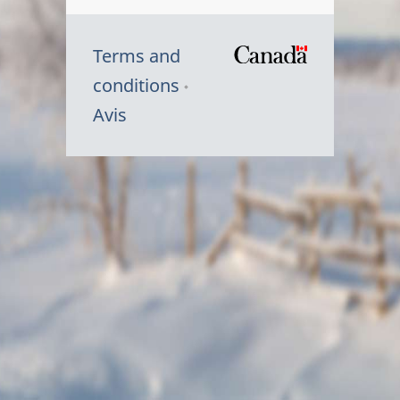
Terms and
/
conditions
Symbole
Avis
du
gouvernem
du
Canada