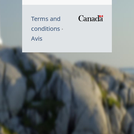
Terms and
/
conditions
Symbole
Avis
du
gouvernem
du
Canada